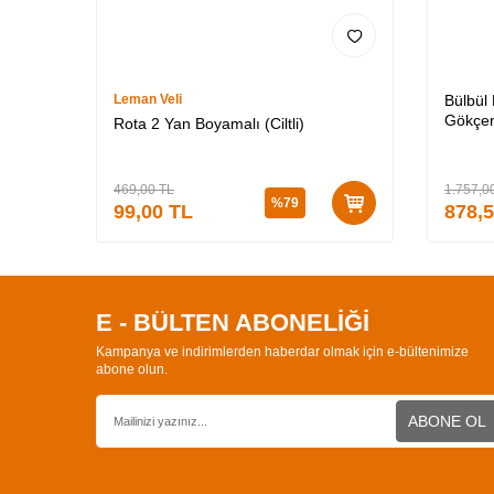
Leman Veli
Bülbül
Gökçen
Rota 2 Yan Boyamalı (Ciltli)
Özel K
3 (CİLT
469,00
TL
1.757,0
%
79
99,00
TL
878,
E - BÜLTEN ABONELİĞİ
Kampanya ve indirimlerden haberdar olmak için e-bültenimize
abone olun.
ABONE OL