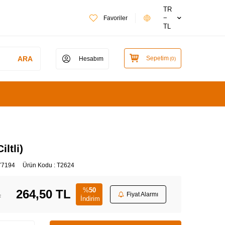
TR
−
Favoriler
TL
ARA
Sepetim
Hesabım
(
0
)
iltli)
77194
Ürün Kodu :
T2624
%
50
264,50
TL
L
Fiyat Alarmı
İndirim