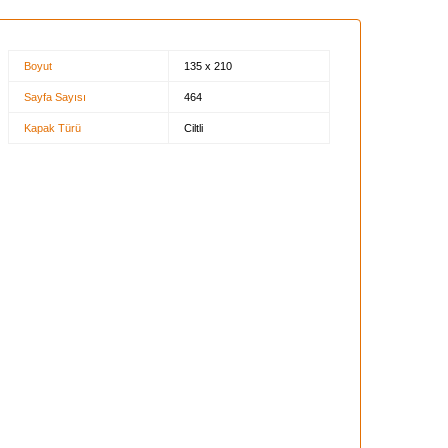
Boyut
135 x 210
Sayfa Sayısı
464
Kapak Türü
Ciltli