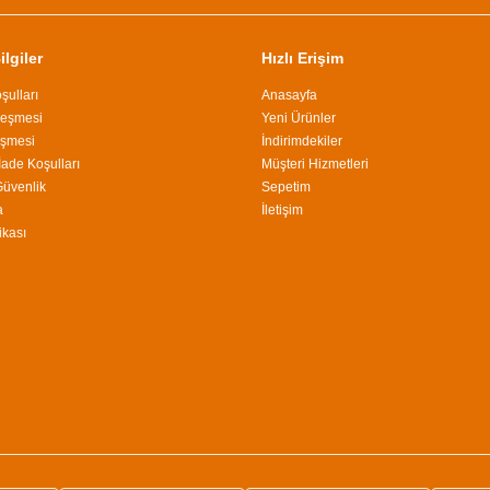
lgiler
Hızlı Erişim
şulları
Anasayfa
leşmesi
Yeni Ürünler
eşmesi
İndirimdekiler
İade Koşulları
Müşteri Hizmetleri
 Güvenlik
Sepetim
a
İletişim
ikası