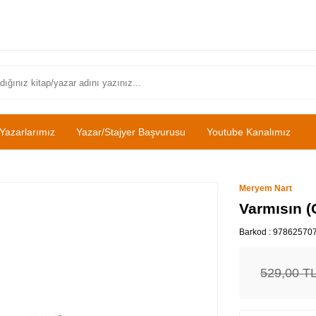
Yazarlarımız
Yazar/Stajyer Başvurusu
Youtube Kanalımız
Meryem Nart
Varmısın (C
Barkod :
97862570
529,00
T