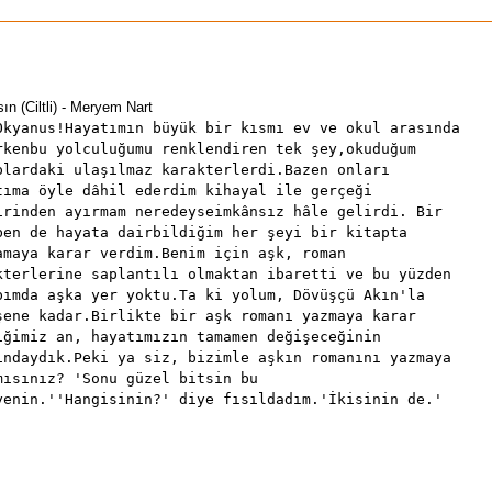
ın (Ciltli) - Meryem Nart
Okyanus!Hayatımın büyük bir kısmı ev ve okul arasında
rkenbu yolculuğumu renklendiren tek şey,okuduğum
plardaki ulaşılmaz karakterlerdi.Bazen onları
tıma öyle dâhil ederdim kihayal ile gerçeği
irinden ayırmam neredeyseimkânsız hâle gelirdi. Bir
ben de hayata dairbildiğim her şeyi bir kitapta
amaya karar verdim.Benim için aşk, roman
kterlerine saplantılı olmaktan ibaretti ve bu yüzden
bımda aşka yer yoktu.Ta ki yolum, Dövüşçü Akın'la
şene kadar.Birlikte bir aşk romanı yazmaya karar
iğimiz an, hayatımızın tamamen değişeceğinin
ındaydık.Peki ya siz, bizimle aşkın romanını yazmaya
mısınız? 'Sonu güzel bitsin bu
yenin.''Hangisinin?' diye fısıldadım.'İkisinin de.'