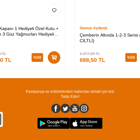
 Kapanı 1 Hediyeli Özel Kutu +
Gamze Aydeniz
 3 Güz Yağmurları Hediyeli
Çemberin Altında 1-2-3 Serisi 
utu + Medusa’nın Ölü Kumları
CİLTLİ)
Lİ)
0
TL
1.377,00
TL
%
50
%
50
50
TL
688,50
TL
Kampanya ve indirimlerden haberdar olmak için bizi
Takip Edin!