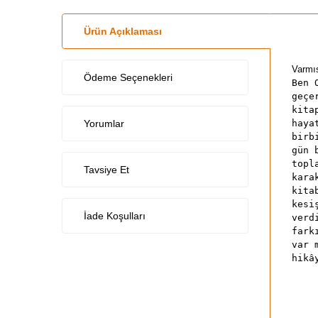
Ürün Açıklaması
Varmıs
Ödeme Seçenekleri
Ben 
geçe
kita
Yorumlar
haya
birb
gün 
topl
Tavsiye Et
kara
kita
kesi
İade Koşulları
verd
fark
var 
hikâ