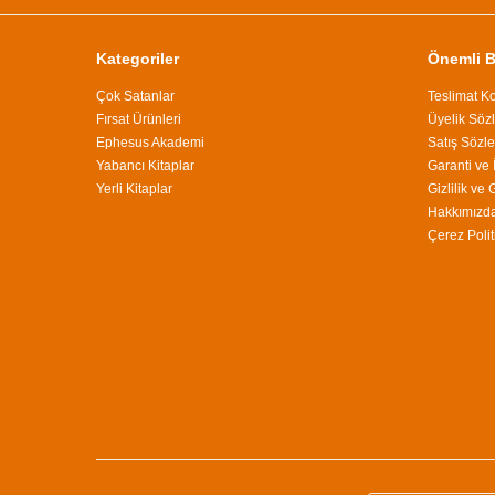
Kategoriler
Önemli Bi
Çok Satanlar
Teslimat Ko
Fırsat Ürünleri
Üyelik Söz
Ephesus Akademi
Satış Sözl
Yabancı Kitaplar
Garanti ve 
Yerli Kitaplar
Gizlilik ve
Hakkımızd
Çerez Polit