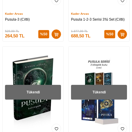
Kader Arvas
Kader Arvas
Pusula-3 (Ciltli)
Pusula 1-2-3 Serisi 3'lü Set (Ciltli)
529,00
TL
1.377,00
TL
%
50
%
50
264,50
TL
688,50
TL
Tükendi
Tükendi