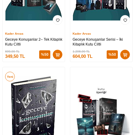
Kader Arvas
Kader Arvas
Geceye Konuşanlar 2– Tek Kitaplık
Geceye Konuşanlar Serisi – İki
Kutu Ciltli
Kitaplık Kutu Ciltli
699,00
TL
1.208,00
TL
%
50
%
50
349,50
TL
604,00
TL
Yeni