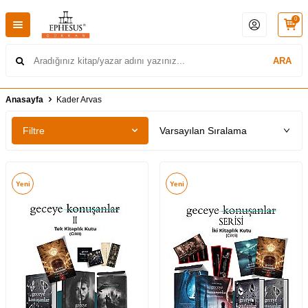
0
ARA
Anasayfa
Kader Arvas
Filtre
Yeni
Yeni