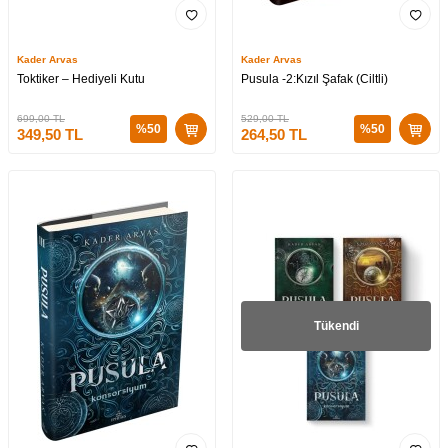
Kader Arvas
Kader Arvas
Toktiker – Hediyeli Kutu
Pusula -2:Kızıl Şafak (Ciltli)
699,00
TL
529,00
TL
%
50
%
50
349,50
TL
264,50
TL
Tükendi