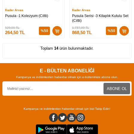
Kader Arvas
Kader Arvas
Pusula -1:Kolezyum (Ciltli)
Pusula Serisi -3 Kitaplık Kutulu Set
(Ciltli)
529,00
TL
1.737,00
TL
%
50
%
50
264,50
TL
868,50
TL
Toplam
14
ürün bulunmaktadır.
E - BÜLTEN ABONELİĞİ
Kampanya ve indirimlerden haberdar olmak için e-bültenimize abone olun.
ABONE OL
Kampanya ve indirimlerden haberdar olmak için bizi Takip Edin!