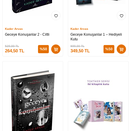
Kader Arvas
Kader Arvas
Geceye Konuşanlar 2 - Ciltli
Geceye Konuşanlar 1 – Hediyeli
Kutu
529,00
TL
699,00
TL
%
50
%
50
264,50
TL
349,50
TL