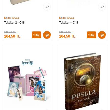
Kader Arvas
Kader Arvas
Toktiker 2 - Ciltli
Toktiker – Ciltli
529,00
TL
529,00
TL
%
50
%
50
264,50
TL
264,50
TL