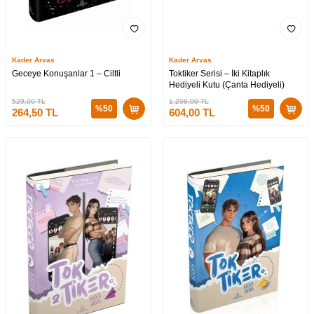
Kader Arvas
Kader Arvas
Geceye Konuşanlar 1 – Ciltli
Toktiker Serisi – İki Kitaplık
Hediyeli Kutu (Çanta Hediyeli)
529,00
TL
1.208,00
TL
%
50
%
50
264,50
TL
604,00
TL