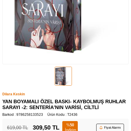
Dilara Keskin
YAN BOYAMALI ÖZEL BASKI- KAYBOLMUŞ RUHLAR
SARAYI -2: SENTERİA'NIN VARİSİ, CİLTLİ
Barkod :
9786258133523
Ürün Kodu :
T2436
%
50
309,50
TL
619,00
TL
Fiyat Alarmı
İndirim