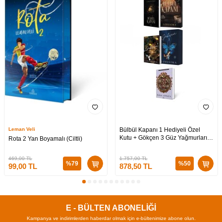
Leman Veli
Bülbül Kapanı 1 Hediyeli Özel
Kutu + Gökçen 3 Güz Yağmurları
Rota 2 Yan Boyamalı (Ciltli)
Hediyeli Özel Kutu + Medusa’nın
Ölü Kumları 3 (CİLTLİ)
469,00
TL
1.757,00
TL
%
79
%
50
99,00
TL
878,50
TL
E - BÜLTEN ABONELİĞİ
Kampanya ve indirimlerden haberdar olmak için e-bültenimize abone olun.