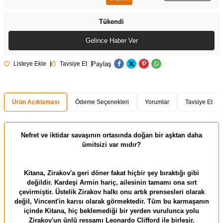
Tükendi
Gelince Haber Ver
Paylaş
Listeye Ekle
Tavsiye Et
Ürün Açıklaması
Ödeme Seçenekleri
Yorumlar
Tavsiye Et
Nefret ve iktidar savaşının ortasında doğan bir aşktan daha
ümitsizi var mıdır?
Kitana, Zirakov'a geri döner fakat hiçbir şey bıraktığı gibi
değildir. Kardeşi Armin hariç, ailesinin tamamı ona sırt
çevirmiştir. Üstelik Zirakov halkı onu artık prensesleri olarak
değil, Vincent'in karısı olarak görmektedir. Tüm bu karmaşanın
içinde Kitana, hiç beklemediği bir yerden vurulunca yolu
Zirakov'un ünlü ressamı Leonardo Clifford ile birleşir.