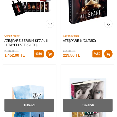
Ceren Melek
Ceren Melek
ATEŞPARE SERİSİ 6 KİTAPLIK
ATEŞPARE 6 (CİLTSİZ)
HEDİYELİ SET (CİLTLİ)
2.904,00
TL
459,00
TL
%
50
%
50
1.452,00
TL
229,50
TL
Tükendi
Tükendi