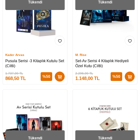
Tükendi
Tükendi
Kader Arvas
M. Rise
Pusula Serisi -3 Kitaplık Kutulu Set
Set-Av Serisi 4 Kitaplık Hediyeli
(Ciltli)
Özel Kutu (Ciltli)
1.737,00
TL
2.296,00
TL
%
50
%
50
868,50
TL
1.148,00
TL
Tükendi
Tükendi