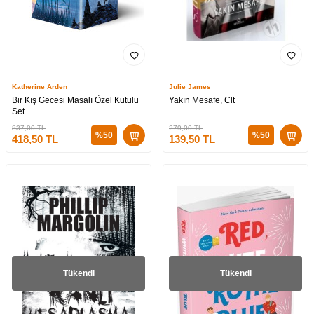
Katherine Arden
Julie James
Bir Kış Gecesi Masalı Özel Kutulu
Yakın Mesafe, Clt
Set
837,00
TL
279,00
TL
%
50
%
50
418,50
TL
139,50
TL
Tükendi
Tükendi