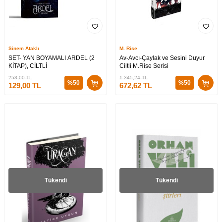
Sinem Ataklı
M. Rise
SET- YAN BOYAMALI ARDEL (2
Av-Avcı-Çaylak ve Sesini Duyur
KİTAP), CİLTLİ
Ciltli M.Rise Serisi
258,00
TL
1.345,24
TL
%
50
%
50
129,00
TL
672,62
TL
Tükendi
Tükendi