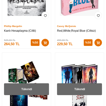
Phillip Margolin
Casey McQuisto
Kanlı Hesaplaşma (Ciltli)
Red,White;Royal Blue (Ciltsiz)
529,00
TL
459,00
TL
%
50
%
50
264,50
TL
229,50
TL
Tükendi
Tükendi