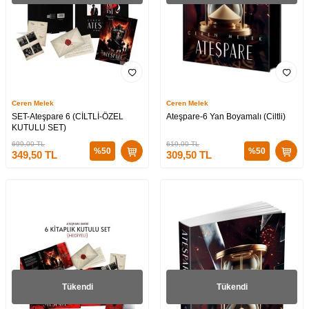
Ceren Melek
Ceren Melek
SET-Ateşpare 6 (CİLTLİ-ÖZEL
Ateşpare-6 Yan Boyamalı (Ciltli)
KUTULU SET)
699,00
TL
619,00
TL
%
50
%
50
349,50
TL
309,50
TL
Tükendi
Tükendi