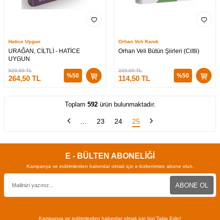
Hatice Uygun
Orhan Veli Kanık
URAĞAN, CİLTLİ - HATİCE
Orhan Veli Bütün Şiirleri (Ciltli)
UYGUN
529,00
TL
229,00
TL
%
50
%
50
264,50
TL
114,50
TL
Toplam
592
ürün bulunmaktadır.
…
23
24
25
E - BÜLTEN ABONELİĞİ
Kampanya ve indirimlerden haberdar olmak için e-bültenimize abone olun.
ABONE OL
Kampanya ve indirimlerden haberdar olmak için bizi Takip Edin!