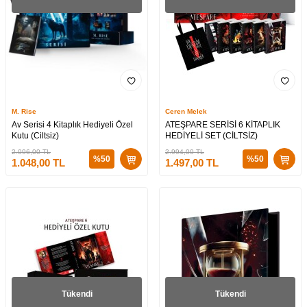
M. Rise
Ceren Melek
Av Serisi 4 Kitaplık Hediyeli Özel
ATEŞPARE SERİSİ 6 KİTAPLIK
Kutu (Ciltsiz)
HEDİYELİ SET (CİLTSİZ)
2.096,00
TL
2.994,00
TL
%
50
%
50
1.048,00
TL
1.497,00
TL
Tükendi
Tükendi