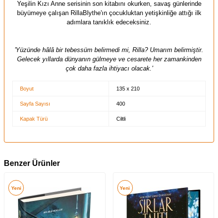
Yeşilin Kızı Anne serisinin son kitabını okurken, savaş günlerinde
büyümeye çalışan RillaBlythe'ın çocukluktan yetişkinliğe attığı ilk
adımlara tanıklık edeceksiniz.
'Yüzünde hâlâ bir tebessüm belirmedi mi, Rilla? Umarım belirmiştir.
Gelecek yıllarda dünyanın gülmeye ve cesarete her zamankinden
çok daha fazla ihtiyacı olacak.'
Boyut
135 x 210
Sayfa Sayısı
400
Kapak Türü
Ciltli
Benzer Ürünler
Yeni
Yeni