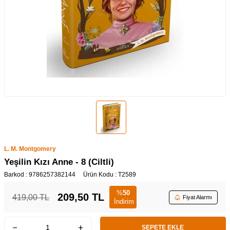
L. M. Montgomery
Yeşilin Kızı Anne - 8 (Ciltli)
Barkod :
9786257382144
Ürün Kodu :
T2589
%
50
209,50
TL
419,00
TL
Fiyat Alarmı
İndirim
SEPETE EKLE