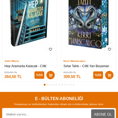
John Marrs
Kerri Maniscalco
Hep Aramızda Kalacak - Ciltli
Sırlar Tahtı – Ciltli Yan Boyamalı
529,00
TL
619,00
TL
%
50
%
50
264,50
TL
309,50
TL
E - BÜLTEN ABONELİĞİ
Kampanya ve indirimlerden haberdar olmak için e-bültenimize abone olun.
ABONE OL