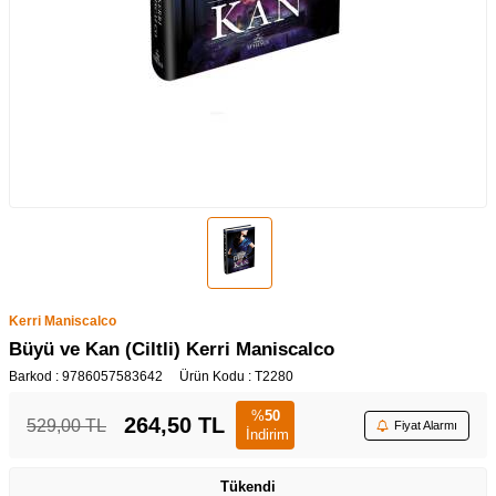
Kerri Maniscalco
Büyü ve Kan (Ciltli) Kerri Maniscalco
Barkod :
9786057583642
Ürün Kodu :
T2280
%
50
264,50
TL
529,00
TL
Fiyat Alarmı
İndirim
Tükendi