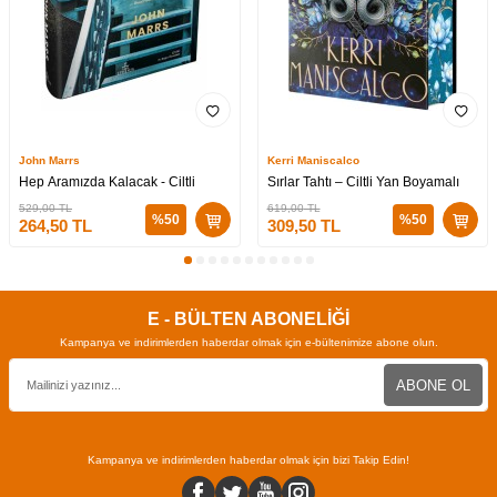
John Marrs
Kerri Maniscalco
Hep Aramızda Kalacak - Ciltli
Sırlar Tahtı – Ciltli Yan Boyamalı
529,00
TL
619,00
TL
%
50
%
50
264,50
TL
309,50
TL
E - BÜLTEN ABONELİĞİ
Kampanya ve indirimlerden haberdar olmak için e-bültenimize abone olun.
ABONE OL
Kampanya ve indirimlerden haberdar olmak için bizi Takip Edin!