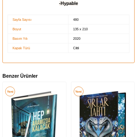
-Hypable
Sayfa Sayısı
480
Boyut
135 x 210
Basım Yılı
2020
Kapak Türü
Ciltli
Benzer Ürünler
Yeni
Yeni