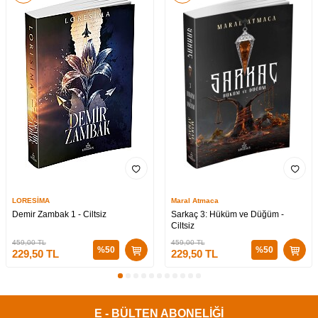
LORESİMA
Maral Atmaca
Demir Zambak 1 - Ciltsiz
Sarkaç 3: Hüküm ve Düğüm -
Ciltsiz
459,00
TL
459,00
TL
%
50
%
50
229,50
TL
229,50
TL
E - BÜLTEN ABONELİĞİ