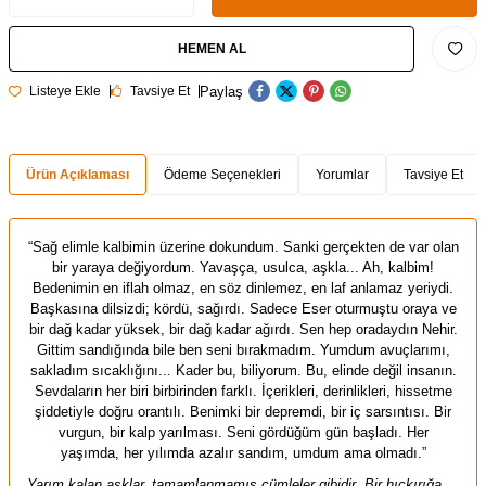
HEMEN AL
Paylaş
Listeye Ekle
Tavsiye Et
Ürün Açıklaması
Ödeme Seçenekleri
Yorumlar
Tavsiye Et
“Sağ elimle kalbimin üzerine dokundum. Sanki gerçekten de var olan
bir yaraya değiyordum. Yavaşça, usulca, aşkla... Ah, kalbim!
Bedenimin en iflah olmaz, en söz dinlemez, en laf anlamaz yeriydi.
Başkasına dilsizdi; kördü, sağırdı. Sadece Eser oturmuştu oraya ve
bir dağ kadar yüksek, bir dağ kadar ağırdı. Sen hep oradaydın Nehir.
Gittim sandığında bile ben seni bırakmadım. Yumdum avuçlarımı,
sakladım sıcaklığını... Kader bu, biliyorum. Bu, elinde değil insanın.
Sevdaların her biri birbirinden farklı. İçerikleri, derinlikleri, hissetme
şiddetiyle doğru orantılı. Benimki bir depremdi, bir iç sarsıntısı. Bir
vurgun, bir kalp yarılması. Seni gördüğüm gün başladı. Her
yaşımda, her yılımda azalır sandım, umdum ama olmadı.”
Yarım kalan aşklar, tamamlanmamış cümleler gibidir. Bir hıçkırığa