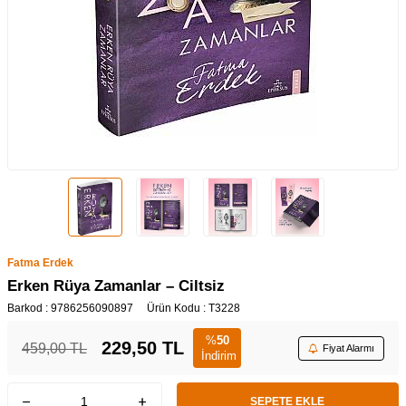
Fatma Erdek
Erken Rüya Zamanlar – Ciltsiz
Barkod :
9786256090897
Ürün Kodu :
T3228
%
50
229,50
TL
459,00
TL
Fiyat Alarmı
İndirim
SEPETE EKLE