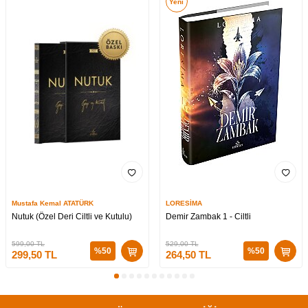
Yeni
Mustafa Kemal ATATÜRK
LORESİMA
Nutuk (Özel Deri Ciltli ve Kutulu)
Demir Zambak 1 - Ciltli
599,00
TL
529,00
TL
%
50
%
50
299,50
TL
264,50
TL