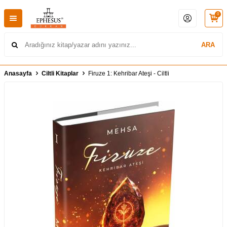
0
ARA
Anasayfa
Ciltli Kitaplar
Firuze 1: Kehribar Ateşi - Ciltli