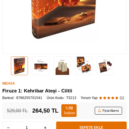
MEHSA
Firuze 1: Kehribar Ateşi - Ciltli
Barkod :
9786255701541
Ürün Kodu :
T3213
Yorum Yap
(1)
%
50
264,50
TL
529,00
TL
Fiyat Alarmı
İndirim
SEPETE EKLE