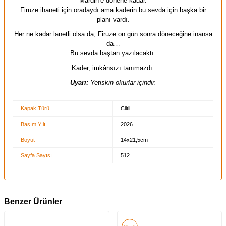
Mardin’e dönene kadar.
Firuze ihaneti için oradaydı ama kaderin bu sevda için başka bir
planı vardı.
Her ne kadar lanetli olsa da, Firuze on gün sonra döneceğine inansa
da…
Bu sevda baştan yazılacaktı.
Kader, imkânsızı tanımazdı.
Uyarı:
Yetişkin okurlar içindir.
Kapak Türü
Ciltli
Basım Yılı
2026
Boyut
14x21,5cm
Sayfa Sayısı
512
Benzer Ürünler