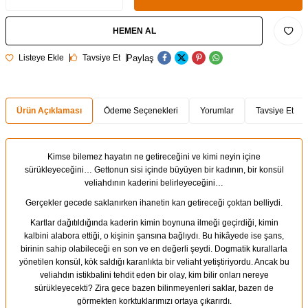
HEMEN AL
Paylaş
Listeye Ekle
Tavsiye Et
Ürün Açıklaması
Ödeme Seçenekleri
Yorumlar
Tavsiye Et
Kimse bilemez hayatın ne getireceğini ve kimi neyin içine
sürükleyeceğini… Gettonun sisi içinde büyüyen bir kadının, bir konsül
veliahdının kaderini belirleyeceğini…
Gerçekler gecede saklanırken ihanetin kan getireceği çoktan belliydi.
Kartlar dağıtıldığında kaderin kimin boynuna ilmeği geçirdiği, kimin
kalbini alabora ettiği, o kişinin şansına bağlıydı. Bu hikâyede ise şans,
birinin sahip olabileceği en son ve en değerli şeydi. Dogmatik kurallarla
yönetilen konsül, kök saldığı karanlıkta bir veliaht yetiştiriyordu. Ancak bu
veliahdın istikbalini tehdit eden bir olay, kim bilir onları nereye
sürükleyecekti? Zira gece bazen bilinmeyenleri saklar, bazen de
görmekten korktuklarımızı ortaya çıkarırdı.