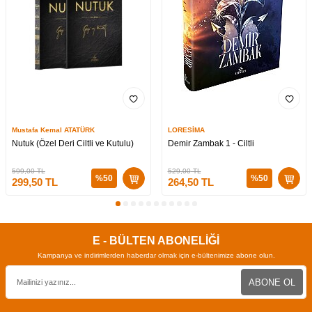
Mustafa Kemal ATATÜRK
LORESİMA
Nutuk (Özel Deri Ciltli ve Kutulu)
Demir Zambak 1 - Ciltli
599,00
TL
529,00
TL
%
50
%
50
299,50
TL
264,50
TL
E - BÜLTEN ABONELİĞİ
Kampanya ve indirimlerden haberdar olmak için e-bültenimize abone olun.
ABONE OL