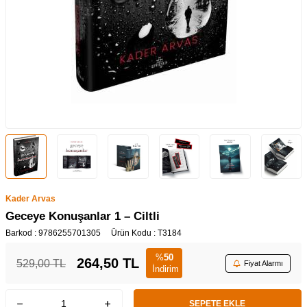
Kader Arvas
Geceye Konuşanlar 1 – Ciltli
Barkod :
9786255701305
Ürün Kodu :
T3184
%
50
264,50
TL
529,00
TL
Fiyat Alarmı
İndirim
SEPETE EKLE