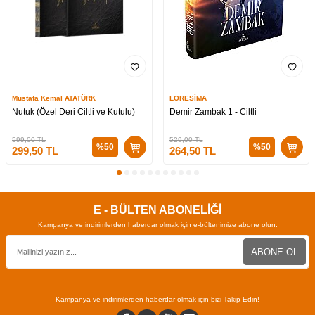
Mustafa Kemal ATATÜRK
LORESİMA
Nutuk (Özel Deri Ciltli ve Kutulu)
Demir Zambak 1 - Ciltli
599,00
TL
529,00
TL
%
50
%
50
299,50
TL
264,50
TL
E - BÜLTEN ABONELİĞİ
Kampanya ve indirimlerden haberdar olmak için e-bültenimize abone olun.
ABONE OL
Kampanya ve indirimlerden haberdar olmak için bizi Takip Edin!