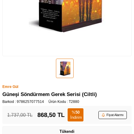
Emre Gül
Güneşi Söndürmem Gerek Serisi (Ciltli)
Barkod :
9786257077514
Ürün Kodu :
T2880
%
50
868,50
TL
1.737,00
TL
Fiyat Alarmı
İndirim
Tükendi