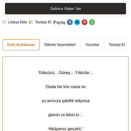
Gelince Haber Ver
Paylaş
Listeye Ekle
Tavsiye Et
Ürün Açıklaması
Ödeme Seçenekleri
Yorumlar
Tavsiye Et
'Gökyüzü… Güneş… Yıldızlar…
Orada her kim varsa ve
şu anımıza şahitlik ediyorsa
görsün ve bilsin ki…
Hikâyemiz gerçekti.'