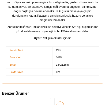
vardı. Oysa kaderin planına göre bu naif güzellik, gökten düşen ferah bir
su damlasıydı. Bir akarsuya karışıp çağlayanına erişecek, bilinmezine
doğru coşkuyla devam edecekti. Ta ki güçlü bir kayaya çarpıp
duruluncaya kadar. Kayasına sımsıkı sarılacak, huzuru ve aşkı o
dinginlikte bulacaktı.
Zorluklar imkânsızı, imkânsızlık ise sevgiyi yüceltir. Saf aşk hiç bu kadar
güzel anlatılmamıştı diyeceğiniz bir FMArsal romanı daha!
Uyarı:
Yetişkin okurlar içindir.
Kapak Türü
Ciltli
Basım Yılı
2025
Boyut
14x21,5cm
Sayfa Sayısı
624
Benzer Ürünler