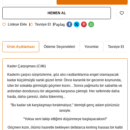
HEMEN AL
Paylaş
Listeye Ekle
Tavsiye Et
Ürün Açıklaması
Ödeme Seçenekleri
Yorumlar
Tavsiye Et
Kader Çarpışması (Ciltli)
Kaderin çarpıcı sürprizlerine, göz alıcı rastlantılarına engel olamayacak
kadar küçülmüştü sanki güzel İzmir. Önce karanlık bir gecenin koynunda,
izbe bir sokakta görmüştü göçmen kızını... Sonra yağmurlu bir sabahta ve
ardından dondurucu bir akşamda karşısına çıkmıştı. Her seferinde daha
hasta, daha çaresiz, daha tükenmiş...
"Bu kadar sık karşılaşmayı bırakmalıyız," demişti genç adam pürüzsüz
sesiyle.
"Yoksa seni takip ettiğimi düşünmeye başlayacaksın!"
Göçmen kızın, ölümü hasretle bekleyen defalarca kırılmış hassas bir kalbi