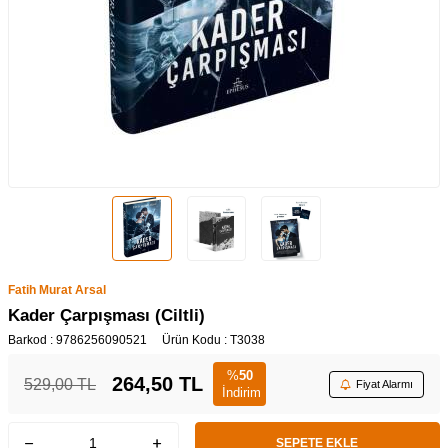
Fatih Murat Arsal
Kader Çarpışması (Ciltli)
Barkod :
9786256090521
Ürün Kodu :
T3038
%
50
264,50
TL
529,00
TL
Fiyat Alarmı
İndirim
SEPETE EKLE