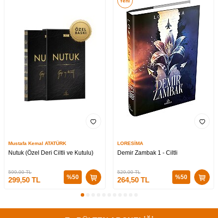
Yeni
Mustafa Kemal ATATÜRK
LORESİMA
Nutuk (Özel Deri Ciltli ve Kutulu)
Demir Zambak 1 - Ciltli
599,00
TL
529,00
TL
%
50
%
50
299,50
TL
264,50
TL