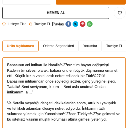
HEMEN AL
Paylaş
Listeye Ekle
Tavsiye Et
Ürün Açıklaması
Ödeme Seçenekleri
Yorumlar
Tavsiye Et
Babasının ani intiharı ile Natalia%27nın tüm hayatı değişmişti.
Kaderin bir cilvesi olarak, babası onu en büyük düşmanına emanet
etti. Küçük kızın vasisi artık nefret edilecek bir Türk%27tü!
Babasının intiharından önce söylediği sözler, genç yüreğine işledi.
'Natalia! Seni seviyorum, kızım... Beni asla unutma! Ondan
intikamımı al...'
Ve Natalia yaşadığı dehşetli dakikalardan sonra, artık bu yakışıklı
ve tehlikeli adamdan ölesiye nefret ediyordu. İntikamın tatlı
sularında yüzmek için Yunanistan%27dan Türkiye%27ye gelmesi ve
bu isteksiz vasinin müşfik koruması altına girmesi yeterliydi.