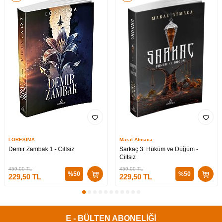
LORESİMA
Maral Atmaca
Demir Zambak 1 - Ciltsiz
Sarkaç 3: Hüküm ve Düğüm -
Ciltsiz
459,00
TL
459,00
TL
%
50
%
50
229,50
TL
229,50
TL
E - BÜLTEN ABONELİĞİ