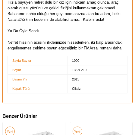
Hızla büyüyen nefret dolu bir kız için intikam amaç olunca, araç
olarak güzel yüzünü ve çekici fiziğini kullanmaktan çekinmedi.
Babasının sahip olduğu her şeyi acımasızca alan bu adam, belki
Natalia%27nın bedenini de alabilirdi ama... Kalbini asla!
Ya Da Öyle Sandı...
Nefret hissinin acısını iliklerinizde hissederken, iki kalp arasındaki
engellenemez çekime boyun eğeceğiniz bir FMArsal romanı daha!
Sayfa Sayısı
1000
Boyut
135 x 210
Basım Yılı
2013
Kapak Türü
Ciltsiz
Benzer Ürünler
Yeni
Yeni