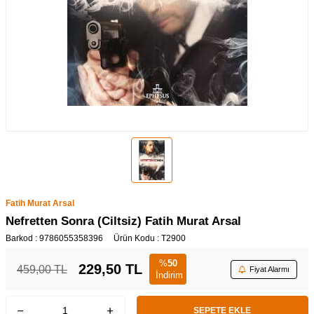
Fatih Murat Arsal
Nefretten Sonra (Ciltsiz) Fatih Murat Arsal
Barkod :
9786055358396
Ürün Kodu :
T2900
%
50
229,50
TL
459,00
TL
Fiyat Alarmı
İndirim
SEPETE EKLE