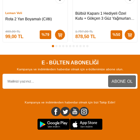
Leman Veli
Bülbül Kapanı 1 Hediyeli Özel
Kutu + Gökçen 3 Güz Yağmurları
Rota 2 Yan Boyamalı (Ciltli)
Hediyeli Özel Kutu + Medusa’nın
Ölü Kumları 3 (CİLTLİ)
469,00
TL
1.757,00
TL
%
79
%
50
99,00
TL
878,50
TL
E - BÜLTEN ABONELİĞİ
Kampanya ve indirimlerden haberdar olmak için e-bültenimize abone olun.
ABONE OL
Kampanya ve indirimlerden haberdar olmak için bizi Takip Edin!