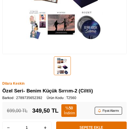
Dilara Keskin
Özel Seri- Benim Küçük Sırrım-2 (Ciltli)
Barkod :
2789735652392
Ürün Kodu :
T2560
%
50
349,50
TL
699,00
TL
Fiyat Alarmı
İndirim
SEPETE EKLE