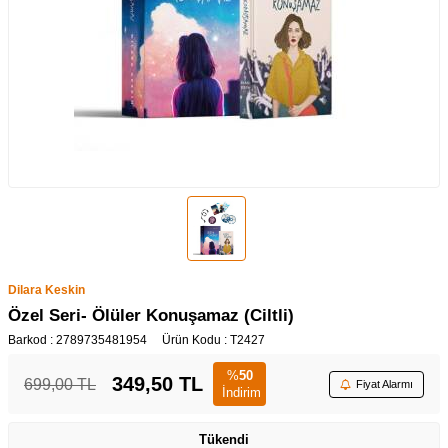
Dilara Keskin
Özel Seri- Ölüler Konuşamaz (Ciltli)
Barkod :
2789735481954
Ürün Kodu :
T2427
%
50
349,50
TL
699,00
TL
Fiyat Alarmı
İndirim
Tükendi