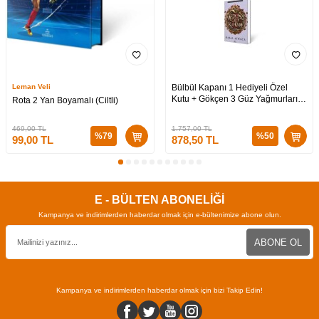
Leman Veli
Bülbül Kapanı 1 Hediyeli Özel
Kutu + Gökçen 3 Güz Yağmurları
Rota 2 Yan Boyamalı (Ciltli)
Hediyeli Özel Kutu + Medusa’nın
Ölü Kumları 3 (CİLTLİ)
469,00
TL
1.757,00
TL
%
79
%
50
99,00
TL
878,50
TL
E - BÜLTEN ABONELİĞİ
Kampanya ve indirimlerden haberdar olmak için e-bültenimize abone olun.
ABONE OL
Kampanya ve indirimlerden haberdar olmak için bizi Takip Edin!