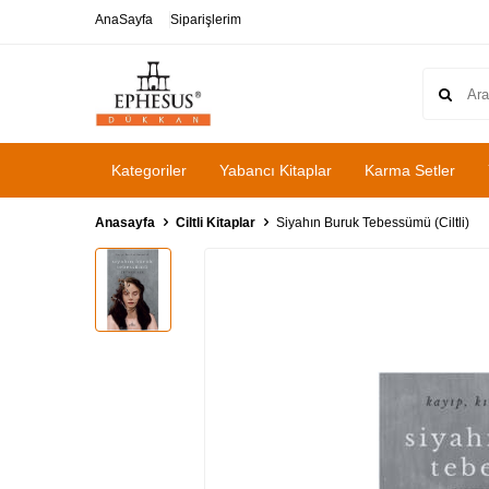
AnaSayfa
Siparişlerim
Kategoriler
Yabancı Kitaplar
Karma Setler
Anasayfa
Ciltli Kitaplar
Siyahın Buruk Tebessümü (Ciltli)