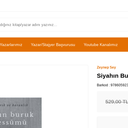
Yazarlarımız
Yazar/Stajyer Başvurusu
Youtube Kanalımız
Zeynep Sey
Siyahın Bu
Barkod :
97860592
529,00
T