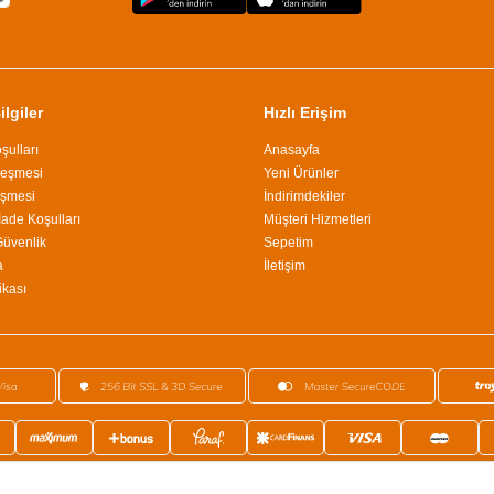
lgiler
Hızlı Erişim
şulları
Anasayfa
leşmesi
Yeni Ürünler
eşmesi
İndirimdekiler
İade Koşulları
Müşteri Hizmetleri
 Güvenlik
Sepetim
a
İletişim
ikası