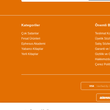
Kategoriler
Önemli Bi
Çok Satanlar
Teslimat Ko
Fırsat Ürünleri
Üyelik Söz
Ephesus Akademi
Satış Sözl
Yabancı Kitaplar
Garanti ve 
Yerli Kitaplar
Gizlilik ve
Hakkımızd
Çerez Polit