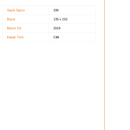
Sayfa Sayısı
336
Boyut
135 x 210
Basım Yılı
2019
Kapak Türü
Ciltli