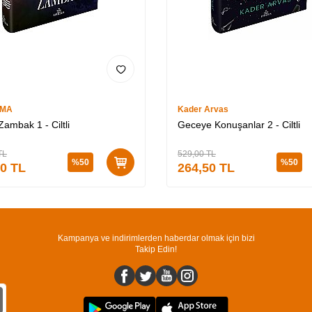
İMA
Kader Arvas
ambak 1 - Ciltli
Geceye Konuşanlar 2 - Ciltli
TL
529,00
TL
%
50
%
50
50
TL
264,50
TL
Kampanya ve indirimlerden haberdar olmak için bizi
Takip Edin!