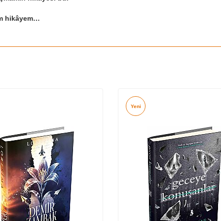
m hikâyem…
Yeni