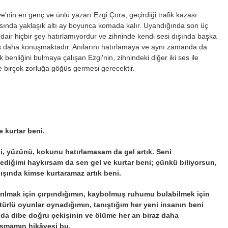
e'nin en genç ve ünlü yazarı Ezgi Çora, geçirdiği trafik kazası
sında yaklaşık altı ay boyunca komada kalır. Uyandığında son üç
 dair hiçbir şey hatırlamıyordur ve zihninde kendi sesi dışında başka
es daha konuşmaktadır. Anılarını hatırlamaya ve aynı zamanda da
 benliğini bulmaya çalışan Ezgi'nin, zihnindeki diğer iki ses ile
te birçok zorluğa göğüs germesi gerecektir.
e kurtar beni.
i, yüzünü, kokunu hatırlamasam da gel artık. Seni
ediğimi haykırsam da sen gel ve kurtar beni; çünkü biliyorsun,
ışında kimse kurtaramaz artık beni.
rılmak için çırpındığımın, kaybolmuş ruhumu bulabilmek için
 türlü oyunlar oynadığımın, tanıştığım her yeni insanın beni
da dibe doğru çekişinin ve ölüme her an biraz daha
şmamın hikâyesi bu.