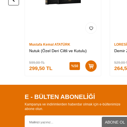
Mustafa Kemal ATATÜRK
LORES
Nutuk (Özel Deri Ciltli ve Kutulu)
Demir Z
599,00
TL
529,00
%
50
299,50
TL
264,
E - BÜLTEN ABONELİĞİ
Kampanya ve indirimlerden haberdar olmak için e-bültenimize
abone olun.
ABONE OL