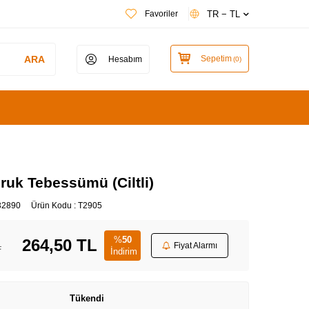
TR − TL
Favoriler
ARA
Sepetim
Hesabım
(
0
)
ruk Tebessümü (Ciltli)
32890
Ürün Kodu :
T2905
%
50
264,50
TL
L
Fiyat Alarmı
İndirim
Tükendi