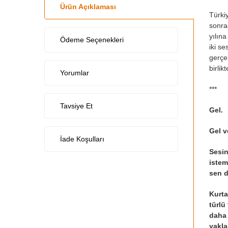
Ürün Açıklaması
Türkiy
sonra
yılına
Ödeme Seçenekleri
iki s
gerçek
birlik
Yorumlar
***
Tavsiye Et
Gel.
Gel v
İade Koşulları
Sesin
istem
sen d
Kurta
türlü
daha 
yakla