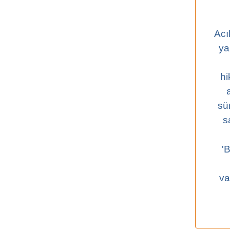
Acı
ya
hi
sü
s
'
va