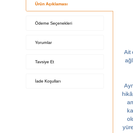
Ürün Açıklaması
Ödeme Seçenekleri
Yorumlar
Ait
ağl
Tavsiye Et
İade Koşulları
Aym
hikâ
am
ka
ol
yüre