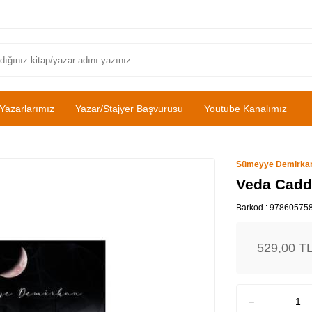
Yazarlarımız
Yazar/Stajyer Başvurusu
Youtube Kanalımız
Sümeyye Demirka
Veda Cadde
Barkod :
97860575
529,00
T