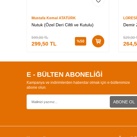
Mustafa Kemal ATATÜRK
LORES
Nutuk (Özel Deri Ciltli ve Kutulu)
Demir Z
599,00
TL
529,00
%
50
299,50
TL
264,
E - BÜLTEN ABONELİĞİ
Kampanya ve indirimlerden haberdar olmak için e-bültenimize
abone olun.
ABONE OL