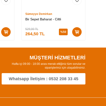
Sümeyye Demirkan
Fatih M
Bir Sepet Baharat - Ciltli
Büyülü
529,00
TL
529,00
%
50
264,50
TL
264,
MÜŞTERİ HİZMETLERİ
Hafta içi 09:00 - 18:00 arası merak ettiğiniz tüm sorular ve
siparişleriniz için ulaşabilirsiniz.
Whatsapp İletişim : 0532 208 33 45