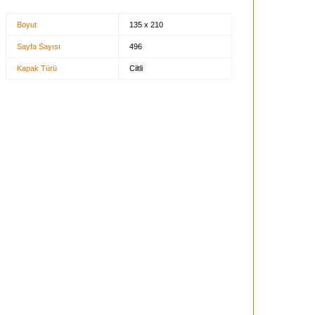
Boyut
135 x 210
Sayfa Sayısı
496
Kapak Türü
Ciltli