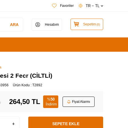
TR − TL
Favoriler
ARA
Sepetim
Hesabım
(
0
)
n
si 2 Fecr (CİLTLİ)
83956
Ürün Kodu :
T2892
%
50
264,50
TL
L
Fiyat Alarmı
İndirim
SEPETE EKLE