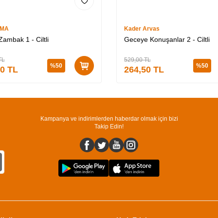
İMA
Kader Arvas
ambak 1 - Ciltli
Geceye Konuşanlar 2 - Ciltli
TL
529,00
TL
%
50
%
50
50
TL
264,50
TL
Kampanya ve indirimlerden haberdar olmak için bizi
Takip Edin!