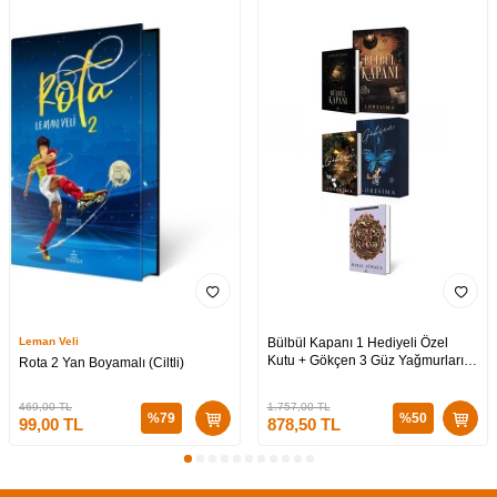
Leman Veli
Bülbül Kapanı 1 Hediyeli Özel
Kutu + Gökçen 3 Güz Yağmurları
Rota 2 Yan Boyamalı (Ciltli)
Hediyeli Özel Kutu + Medusa’nın
Ölü Kumları 3 (CİLTLİ)
469,00
TL
1.757,00
TL
%
79
%
50
99,00
TL
878,50
TL