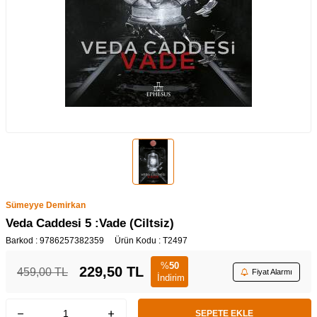
Sümeyye Demirkan
Veda Caddesi 5 :Vade (Ciltsiz)
Barkod :
9786257382359
Ürün Kodu :
T2497
%
50
229,50
TL
459,00
TL
Fiyat Alarmı
İndirim
SEPETE EKLE