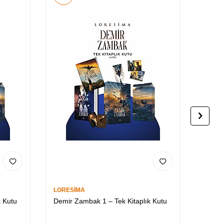
LORESİMA
Burcu 
k Kutu
Demir Zambak 1 – Tek Kitaplık Kutu
Arhavi
Yan B