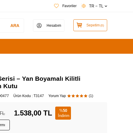
TR − TL
Favoriler
ARA
Sepetim
Hesabım
(
0
)
erisi – Yan Boyamalı Kilitli
n Kutu
90477
Ürün Kodu :
T3147
Yorum Yap
(1)
%
50
1.538,00
TL
TL
İndirim
armı