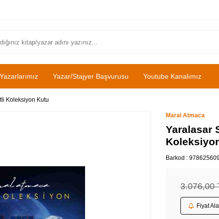
Yazarlarımız
Yazar/Stajyer Başvurusu
Youtube Kanalımız
tli Koleksiyon Kutu
Maral Atmaca
Yaralasar S
Koleksiyo
Barkod :
97862560
3.076,00
Fiyat Al