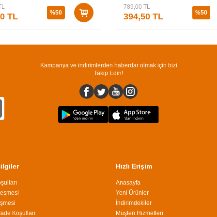
TL
789,00
TL
%
50
%
50
50
TL
394,50
TL
Kampanya ve indirimlerden haberdar olmak için bizi
Takip Edin!
lgiler
Hızlı Erişim
şulları
Anasayfa
leşmesi
Yeni Ürünler
eşmesi
İndirimdekiler
İade Koşulları
Müşteri Hizmetleri