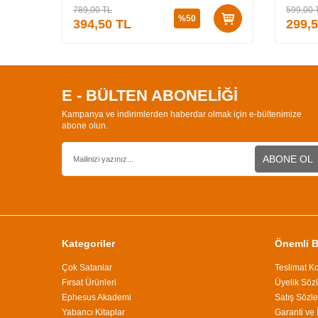
789,00
TL
599,00
%
50
394,50
TL
299,
E - BÜLTEN ABONELİĞİ
Kampanya ve indirimlerden haberdar olmak için e-bültenimize
abone olun.
ABONE OL
Kategoriler
Önemli Bi
Çok Satanlar
Teslimat Ko
Fırsat Ürünleri
Üyelik Söz
Ephesus Akademi
Satış Sözl
Yabancı Kitaplar
Garanti ve 