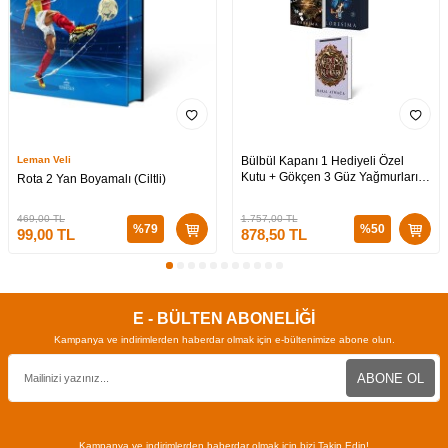
Leman Veli
Bülbül Kapanı 1 Hediyeli Özel
Kutu + Gökçen 3 Güz Yağmurları
Rota 2 Yan Boyamalı (Ciltli)
Hediyeli Özel Kutu + Medusa’nın
Ölü Kumları 3 (CİLTLİ)
469,00
TL
1.757,00
TL
%
79
%
50
99,00
TL
878,50
TL
E - BÜLTEN ABONELİĞİ
Kampanya ve indirimlerden haberdar olmak için e-bültenimize abone olun.
ABONE OL
Kampanya ve indirimlerden haberdar olmak için bizi Takip Edin!