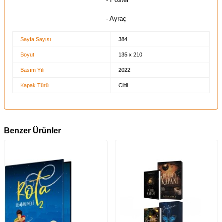
- Ayraç
Sayfa Sayısı
384
Boyut
135 x 210
Basım Yılı
2022
Kapak Türü
Ciltli
Benzer Ürünler