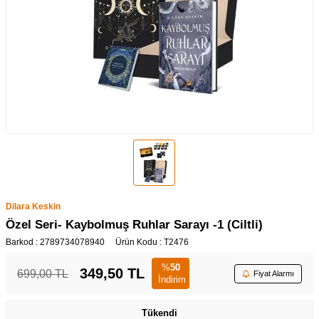
Dilara Keskin
Özel Seri- Kaybolmuş Ruhlar Sarayı -1 (Ciltli)
Barkod :
2789734078940
Ürün Kodu :
T2476
%
50
349,50
TL
699,00
TL
Fiyat Alarmı
İndirim
Tükendi