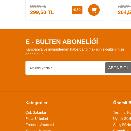
599,00
TL
529,00
%
50
299,50
TL
264,
E - BÜLTEN ABONELİĞİ
Kampanya ve indirimlerden haberdar olmak için e-bültenimize
abone olun.
ABONE OL
Kategoriler
Önemli Bi
Çok Satanlar
Teslimat Ko
Fırsat Ürünleri
Üyelik Söz
Ephesus Akademi
Satış Sözl