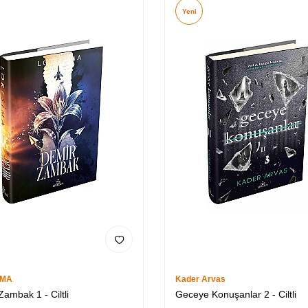
Yeni
İMA
Kader Arvas
ambak 1 - Ciltli
Geceye Konuşanlar 2 - Ciltli