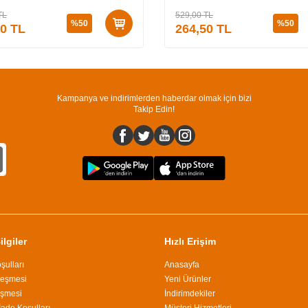
TL
529,00
TL
%
50
%
50
50
TL
264,50
TL
Kampanya ve indirimlerden haberdar olmak için bizi
Takip Edin!
lgiler
Hızlı Erişim
şulları
Anasayfa
leşmesi
Yeni Ürünler
eşmesi
İndirimdekiler