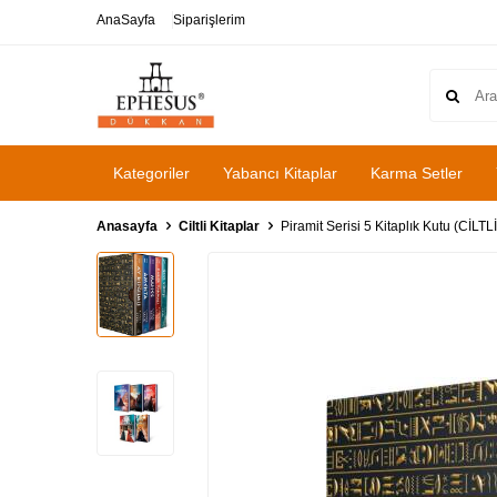
AnaSayfa
Siparişlerim
Kategoriler
Yabancı Kitaplar
Karma Setler
Anasayfa
Ciltli Kitaplar
Piramit Serisi 5 Kitaplık Kutu (CİLTLİ