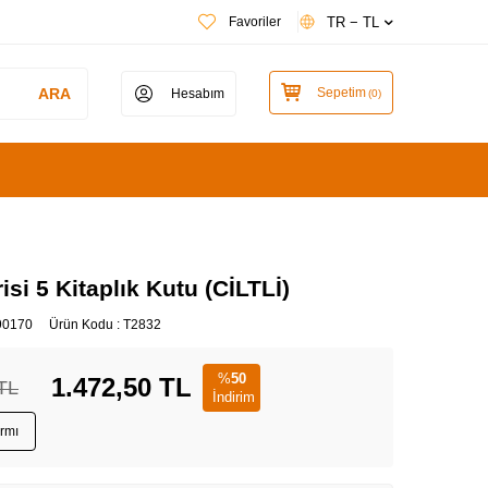
TR − TL
Favoriler
ARA
Sepetim
Hesabım
(
0
)
isi 5 Kitaplık Kutu (CİLTLİ)
90170
Ürün Kodu :
T2832
%
50
1.472,50
TL
TL
İndirim
armı