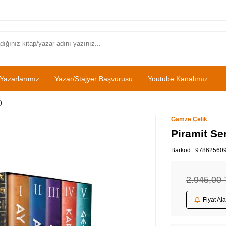
Yazarlarımız
Yazar/Stajyer Başvurusu
Youtube Kanalımız
)
Gamze Çelik
Piramit Ser
Barkod :
97862560
2.945,00
Fiyat Al