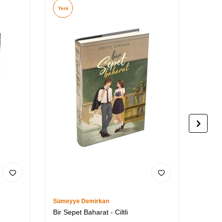
Yeni
Yeni
Sümeyye Demirkan
Fatih M
Bir Sepet Baharat - Ciltli
Büyülü