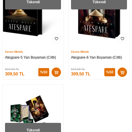
Tükendi
Tükendi
Ceren Melek
Ceren Melek
Ateşpare-5 Yan Boyamalı (Ciltli)
Ateşpare-6 Yan Boyamalı (Ciltli)
619,00
TL
619,00
TL
%
50
%
50
309,50
TL
309,50
TL
Tükendi