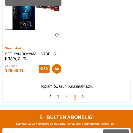
Sinem Ataklı
SET- YAN BOYAMALI ARDEL (2
KİTAP), CİLTLİ
258,00
TL
%
50
129,00
TL
Toplam
51
ürün bulunmaktadır.
1
2
3
E - BÜLTEN ABONELİĞİ
Kampanya ve indirimlerden haberdar olmak için e-bültenimize abone olun.