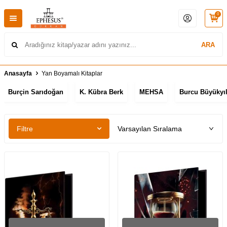
0
ARA
Anasayfa
Yan Boyamalı Kitaplar
Burçin Sarıdoğan
K. Kübra Berk
MEHSA
Burcu Büyükyıl
Filtre