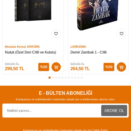
Mustafa Kemal ATATÜRK
LORESİMA
Nutuk (Özel Deri Ciltli ve Kutulu)
Demir Zambak 1 - Ciltli
599,00
TL
529,00
TL
%
50
%
50
299,50
TL
264,50
TL
E - BÜLTEN ABONELİĞİ
Kampanya ve indirimlerden haberdar olmak için e-bültenimize abone olun.
ABONE OL
Kampanya ve indirimlerden haberdar olmak için bizi Takip Edin!