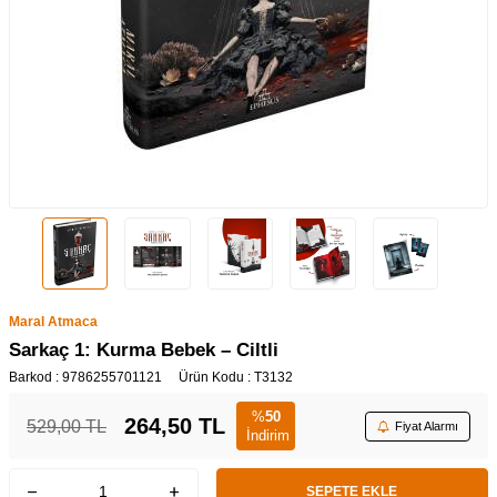
Maral Atmaca
Sarkaç 1: Kurma Bebek – Ciltli
Barkod :
9786255701121
Ürün Kodu :
T3132
%
50
264,50
TL
529,00
TL
Fiyat Alarmı
İndirim
SEPETE EKLE