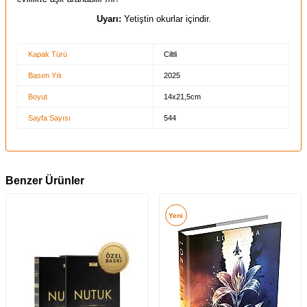
Uyarı:
Yetiştin okurlar içindir.
Kapak Türü
Ciltli
Basım Yılı
2025
Boyut
14x21,5cm
Sayfa Sayısı
544
Benzer Ürünler
Yeni