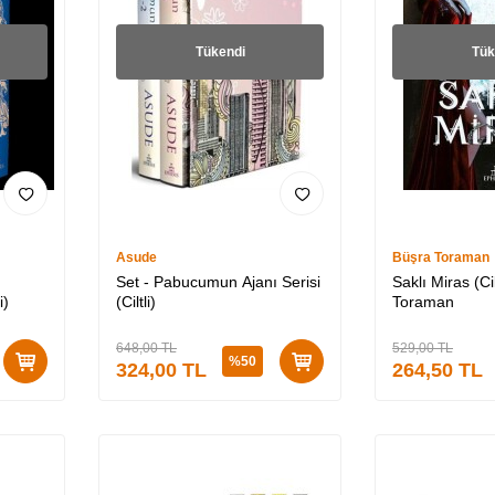
Tükendi
Tük
Asude
Büşra Toraman
Set - Pabucumun Ajanı Serisi
Saklı Miras (Cil
i)
(Ciltli)
Toraman
648,00
TL
529,00
TL
%
50
324,00
TL
264,50
TL