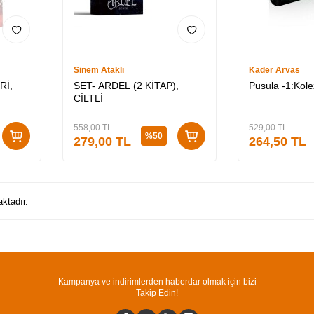
Sinem Ataklı
Kader Arvas
Rİ,
SET- ARDEL (2 KİTAP),
Pusula -1:Kolez
CİLTLİ
558,00
TL
529,00
TL
%
50
279,00
TL
264,50
TL
ktadır.
Kampanya ve indirimlerden haberdar olmak için bizi
Takip Edin!