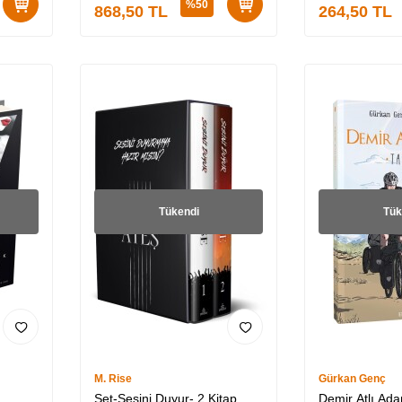
%
50
868,50
TL
264,50
TL
Tükendi
Tük
M. Rise
Gürkan Genç
Set-Sesini Duyur- 2 Kitap
Demir Atlı Ad