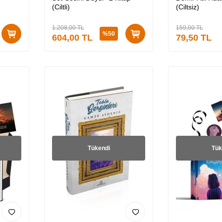
(Ciltli)
(Ciltsiz)
1.208,00
TL
159,00
TL
%
50
604,00
TL
79,50
TL
Tükendi
Tük