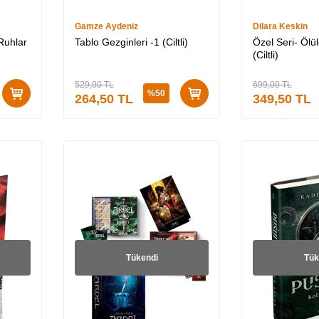
Gamze Aydeniz
Dilara Keskin
Ruhlar
Tablo Gezginleri -1 (Ciltli)
Özel Seri- Öl
(Ciltli)
529,00
TL
699,00
TL
%
50
264,50
TL
349,50
TL
Tükendi
Tük