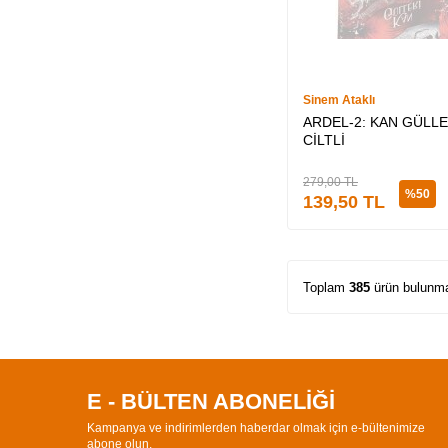
Ayşenur Nazlı (5)
Koray Yersüren (5)
Gürkan Genç (5)
Mert Durmazer (1)
Sinem Ataklı
ARDEL-2: KAN GÜLLE
CİLTLİ
279,00
TL
%
50
139,50
TL
Toplam
385
ürün bulunma
E - BÜLTEN ABONELİĞİ
Kampanya ve indirimlerden haberdar olmak için e-bültenimize
abone olun.