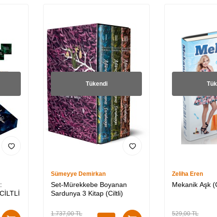
Tükendi
Tük
Sümeyye Demirkan
Zeliha Eren
:
Set-Mürekkebe Boyanan
Mekanik Aşk (Ci
CİLTLİ
Sardunya 3 Kitap (Ciltli)
1.737,00
TL
529,00
TL