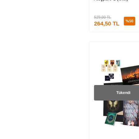
Leman Veli (12)
LORESİMA (12)
529,00
TL
Büşra Toraman (12)
%
50
264,50
TL
Meryem Nart (13)
K. Kübra Berk (15)
Ceren Melek (16)
Dilara Keskin (18)
Sümeyye Demirkan
(21)
Mehtap Fırat (7)
Tükendi
Aimée Carter (5)
Orhan Veli Kanık (2)
Asude (4)
Amie Kaufman (2)
Adriana Mather (2)