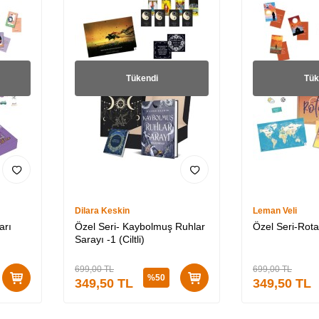
Tükendi
Tük
Dilara Keskin
Leman Veli
arı
Özel Seri- Kaybolmuş Ruhlar
Özel Seri-Rota -
Sarayı -1 (Ciltli)
699,00
TL
699,00
TL
%
50
349,50
TL
349,50
TL