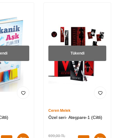
endi
Tükendi
Ceren Melek
ltli)
Özel seri- Ateşpare-1 (Ciltli)
699,00
TL