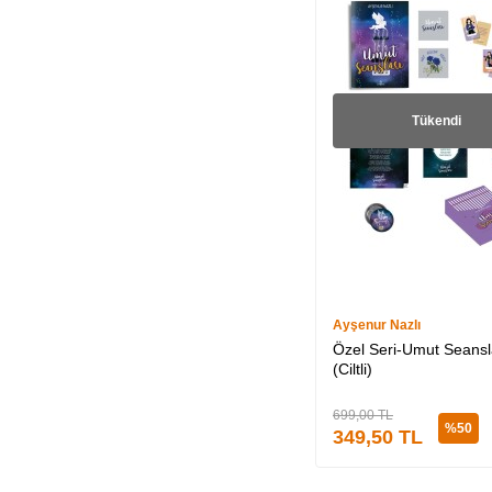
Dilek Tarıncı (2)
Phillip Margolin (2)
Beyza Kırıkçı (2)
Julie James (2)
Tükendi
Moira Young (2)
Annie Crown (1)
Mustafa Kemal
ATATÜRK (1)
Sezin Karameşe (2)
Serhat Batur (1)
Ayşenur Nazlı
Kristina McMorris (1)
Özel Seri-Umut Seansl
(Ciltli)
Thomas Keneally (1)
Hasibe (1)
699,00
TL
%
50
349,50
TL
Hülya Aktaş (1)
Seda Özerbay (1)