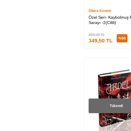
Büşra Köprü (3)
Dilara Keskin
Katherine Arden (3)
Özel Seri- Kaybolmuş 
Sarayı -2(Ciltli)
Buse Pendaz (3)
Sin Eren (3)
699,00
TL
%
50
349,50
TL
Azra İzgüner (3)
Didem Duygu Demir
(3)
Burcu Büyükyıldız (4)
Ekin Koch (5)
Cemal Latifoğlu (4)
Büşra Küçük (4)
Sinem Ataklı (4)
Tükendi
MEHSA (4)
Pınar Gencal (4)