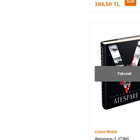
%
50
184,50
TL
Şeyma Türkyılmaz (2)
Elif Melissa (2)
Fatih Murat Arsal (22)
N. G. Kabal (8)
Zeynep Sey (7)
Jennifer McMahon
(7)
Kader Arvas (7)
Tükendi
Gamze Çelik (8)
Gamze Aydeniz (8)
Emre Gül (8)
J. A. Redmerski (8)
M. Rise (9)
Hazel Noya (6)
Ceren Melek
Ateşpare-1 (Ciltli)