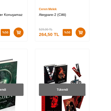
Ceren Melek
üler Konuşamaz
Ateşpare-2 (Ciltli)
529,00
TL
%
50
%
50
264,50
TL
endi
Tükendi