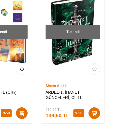
endi
Tükendi
Sinem Ataklı
1 (Ciltli)
ARDEL-1: İHANET
GÜNCELERİ, CİLTLİ
279,00
TL
%
50
%
50
139,50
TL