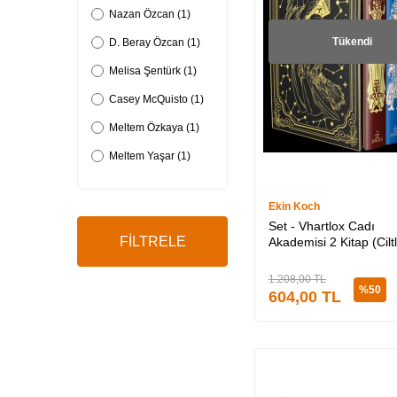
Nazan Özcan (1)
Tükendi
D. Beray Özcan (1)
Melisa Şentürk (1)
Casey McQuisto (1)
Meltem Özkaya (1)
Meltem Yaşar (1)
Ebru Işık (1)
Ekin Koch
Hatice Uygun (1)
Set - Vhartlox Cadı
FİLTRELE
Greer Hendricks &
Akademisi 2 Kitap (Ciltl
Sarah Pekkanen (1)
1.208,00
TL
Geneva Lee (1)
%
50
604,00
TL
Liz Kessler (1)
Burçin Sarıdoğan (2)
Muammer Yılmaz (2)