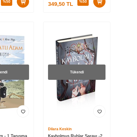
%
50
%
50
349,50
TL
endi
Tükendi
Dilara Keskin
am - 1 Tanışma
Kaybolmuş Ruhlar Sarayı -2