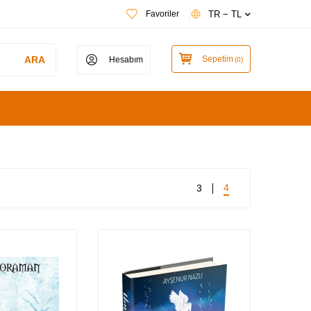
TR − TL
Favoriler
ARA
Sepetim
Hesabım
(
0
)
4
3