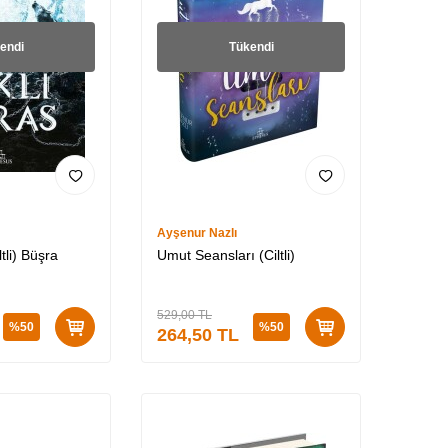
endi
Tükendi
Ayşenur Nazlı
tli) Büşra
Umut Seansları (Ciltli)
529,00
TL
%
50
%
50
264,50
TL