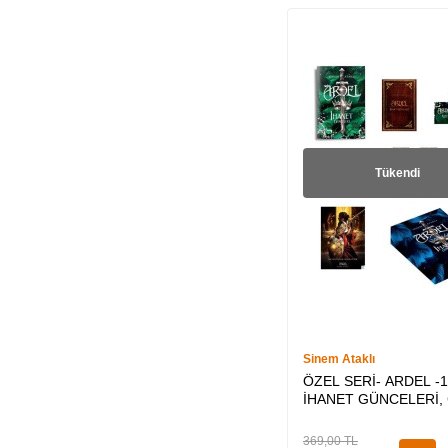
Antoine de Saint-
Exupery (1)
Semih Öztürk (1)
Emma Chase (1)
Olivia Cunning (1)
Zeliha Eren (1)
Tükendi
Margaret Rogerson
(1)
Peng Shepherd (1)
Sheena Kamal (1)
Selçuk Ünal (1)
Kenan Kalecikli (1)
Sinem Ataklı
Osman Aysu (1)
ÖZEL SERİ- ARDEL -1
İHANET GÜNCELERİ, 
Colleen Hoover (1)
Nancy Pickard (1)
369,00
TL