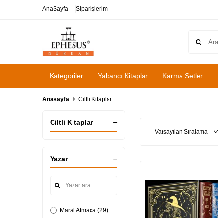
AnaSayfa
Siparişlerim
Kategoriler
Yabancı Kitaplar
Karma Setler
Anasayfa
Ciltli Kitaplar
Ciltli Kitaplar
Yazar
Maral Atmaca (29)