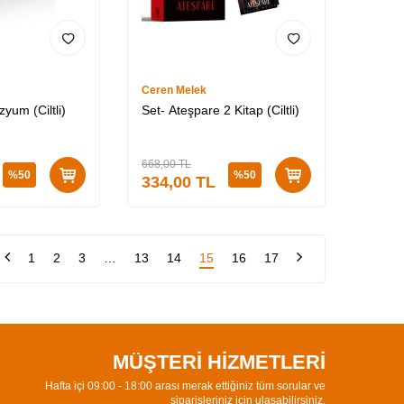
Ceren Melek
yum (Ciltli)
Set- Ateşpare 2 Kitap (Ciltli)
668,00
TL
%
50
%
50
334,00
TL
1
2
3
…
13
14
15
16
17
MÜŞTERİ HİZMETLERİ
Hafta içi 09:00 - 18:00 arası merak ettiğiniz tüm sorular ve
siparişleriniz için ulaşabilirsiniz.