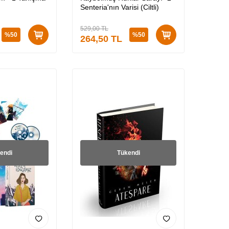
Senteria'nın Varisi (Ciltli)
529,00
TL
%
50
%
50
264,50
TL
endi
Tükendi